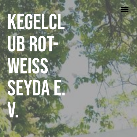
Kegelcl
ub Rot-
Weiss
Seyda e.
V.